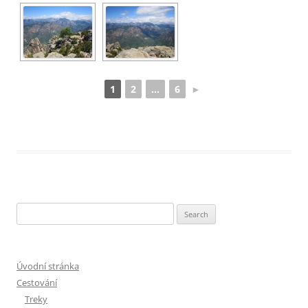
1
2
...
6
►
Search
for:
Úvodní stránka
Cestování
Treky