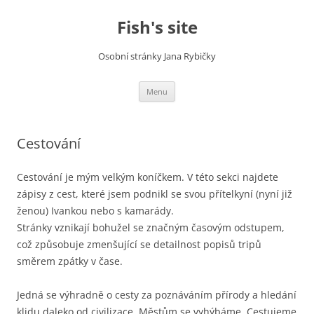
Fish's site
Osobní stránky Jana Rybičky
Skip
Menu
to
content
Cestování
Cestování je mým velkým koníčkem. V této sekci najdete
zápisy z cest, které jsem podnikl se svou přítelkyní (nyní již
ženou) Ivankou nebo s kamarády.
Stránky vznikají bohužel se značným časovým odstupem,
což způsobuje zmenšující se detailnost popisů tripů
směrem zpátky v čase.
Jedná se výhradně o cesty za poznáváním přírody a hledání
klidu daleko od civilizace. Městům se vyhýbáme. Cestujeme