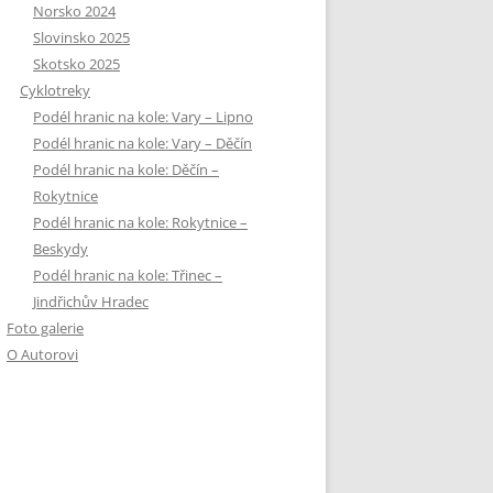
Norsko 2024
Slovinsko 2025
Skotsko 2025
Cyklotreky
Podél hranic na kole: Vary – Lipno
Podél hranic na kole: Vary – Děčín
Podél hranic na kole: Děčín –
Rokytnice
Podél hranic na kole: Rokytnice –
Beskydy
Podél hranic na kole: Třinec –
Jindřichův Hradec
Foto galerie
O Autorovi