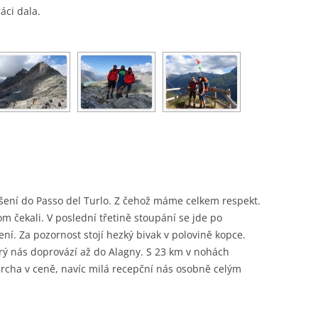
ráci dala.
ení do Passo del Turlo. Z čehož máme celkem respekt.
 čekali. V poslední třetině stoupání se jde po
. Za pozornost stojí hezký bivak v polovině kopce.
erý nás doprovází až do Alagny. S 23 km v nohách
rcha v ceně, navíc milá recepční nás osobně celým