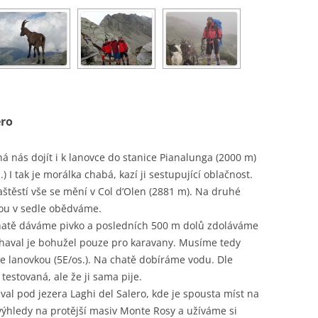
ero
á nás dojít i k lanovce do stanice Pianalunga (2000 m)
 I tak je morálka chabá, kazí ji sestupující oblačnost.
štěstí vše se mění v Col d’Olen (2881 m). Na druhé
dou v sedle obědváme.
chatě dáváme pivko a posledních 500 m dolů zdoláváme
chaval je bohužel pouze pro karavany. Musíme tedy
 lanovkou (5E/os.). Na chatě dobíráme vodu. Dle
estovaná, ale že ji sama pije.
al pod jezera Laghi del Salero, kde je spousta míst na
výhledy na protější masiv Monte Rosy a užíváme si