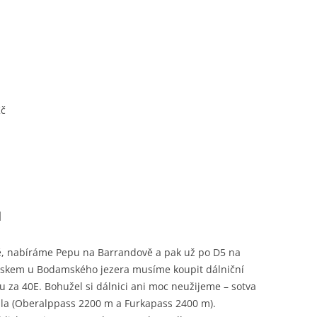
Kč
l
ě, nabíráme Pepu na Barrandově a pak už po D5 na
uskem u Bodamského jezera musíme koupit dálniční
 za 40E. Bohužel si dálnici ani moc neužijeme – sotva
dla (Oberalppass 2200 m a Furkapass 2400 m).