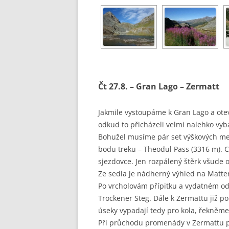
Čt 27.8. – Gran Lago – Zermatt
Jakmile vystoupáme k Gran Lago a ote
odkud to přicházeli velmi nalehko vyba
Bohužel musíme pár set výškových met
bodu treku – Theodul Pass (3316 m). C
sjezdovce. Jen rozpálený štěrk všude 
Ze sedla je nádherný výhled na Matte
Po vrcholovám přípitku a vydatném od
Trockener Steg. Dále k Zermattu již po 
úseky vypadají tedy pro kola, řekně
Při průchodu promenády v Zermattu p