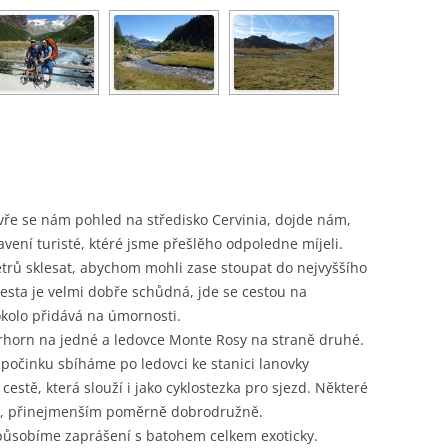
vře se nám pohled na středisko Cervinia, dojde nám,
vení turisté, ktéré jsme přešlěho odpoledne míjeli.
rů sklesat, abychom mohli zase stoupat do nejvyššího
esta je velmi dobře schůdná, jde se cestou na
okolo přidává na úmornosti.
rhorn na jedné a ledovce Monte Rosy na straně druhé.
počinku sbíháme po ledovci ke stanici lanovky
cestě, která slouží i jako cyklostezka pro sjezd. Některé
me, přinejmenším poměrně dobrodružně.
ůsobíme zaprášení s batohem celkem exoticky.