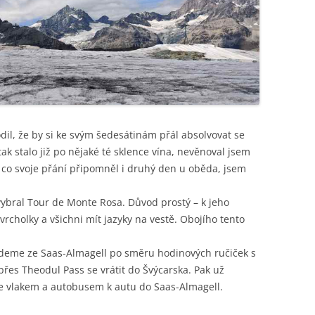
ROKYTNICE
HOCHSCHWAB & SALZA 2019
ČÍNA 2016
PODÉL HRANIC NA KOLE:
TOUR DE MONTE ROSA 2020
CHORVATSKO A ČERNÁ HORA
ROKYTNICE – BESKYDY
2023
NÍZKÉ TAURY 2021
PODÉL HRANIC NA KOLE: TŘINEC –
NORSKO 2024
JINDŘICHŮV HRADEC
GRUZIE 2022
SLOVINSKO 2025
dil, že by si ke svým šedesátinám přál absolvovat se
KYRGYZSTÁN 2023
ak stalo již po nějaké té sklence vína, nevěnoval jsem
SKOTSKO 2025
ALTA VIA 1 (2024)
 co svoje přání připomněl i druhý den u oběda, jsem
vybral Tour de Monte Rosa. Důvod prostý – k jeho
vrcholky a všichni mít jazyky na vestě. Obojího tento
. Jdeme ze Saas-Almagell po směru hodinových ručiček s
přes Theodul Pass se vrátit do Švýcarska. Pak už
e vlakem a autobusem k autu do Saas-Almagell.