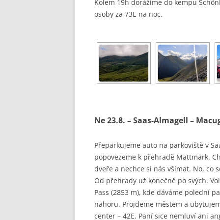
Kolem 19h dorážíme do kempu Schönbli
osoby za 73E na noc.
Ne 23.8. – Saas-Almagell – Mac
Přeparkujeme auto na parkoviště v Sa
popovezeme k přehradě Mattmark. Chcem
dveře a nechce si nás všímat. No, co s
Od přehrady už konečně po svých. Vo
Pass (2853 m), kde dáváme polední pa
nahoru. Projdeme městem a ubytujem
center – 42E. Paní sice nemluví ani ang