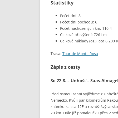
Statistiky
Počet dní: 8
Počet dní pochodu: 6
Počet nachozených km: 110,4
Celkové převýšení: 7261 m
Celkové náklady (os.): cca 6 200 
Trasa:
Tour de Monte Rosa
Zápis z cesty
So 22.8. – Unhošť – Saas-Almage
Před osmou ranní vyjíždíme z Unhošt
Německo. Kvůli pár kilometrům Rako
známku za cca 12E a rovněž švýcarskou
70 km. Dále již pomaloučku přes 2 se