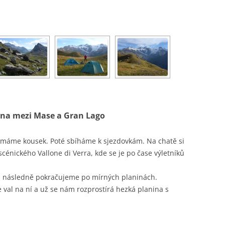
anina mezi Mase a Gran Lago
o máme kousek. Poté sbíháme k sjezdovkám. Na chatě si
cénického Vallone di Verra, kde se je po čase výletníků
následně pokračujeme po mírných planinách.
val na ní a už se nám rozprostírá hezká planina s