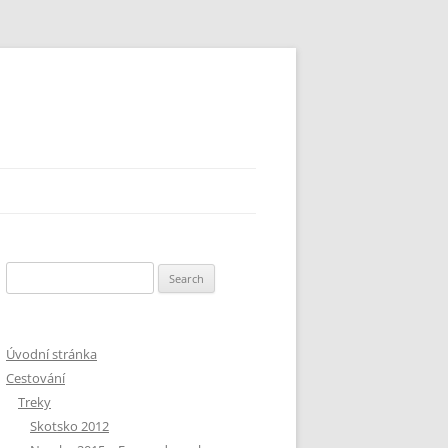
Search
for:
Úvodní stránka
Cestování
Treky
Skotsko 2012