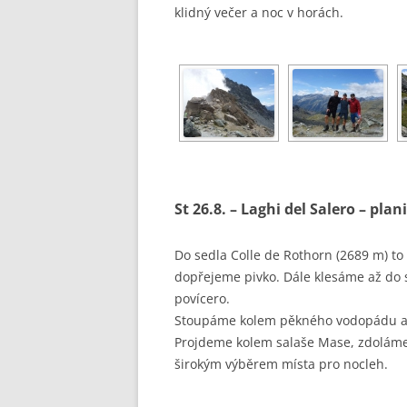
klidný večer a noc v horách.
St 26.8. – Laghi del Salero – pl
Do sedla Colle de Rothorn (2689 m) t
dopřejeme pivko. Dále klesáme až do s
povícero.
Stoupáme kolem pěkného vodopádu a 
Projdeme kolem salaše Mase, zdoláme 
širokým výběrem místa pro nocleh.