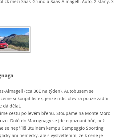
ck mezi Saas-Grund a Saas-Almagell. Auto, 2 stany, 3
ugnaga
as-Almagell (cca 30E na týden). Autobusem se
e si koupit lístek, jenže řidič otevírá pouze zadní
e dá dělat.
líme cestu po levém břehu. Stoupáme na Monte Moro
uzu. Dolů do Macugnagy se jde o poznání hůř, než
e se nepříliš útulném kempu Campeggio Sporting
licky ani německy, ale s vyslvětlením, že k ceně je