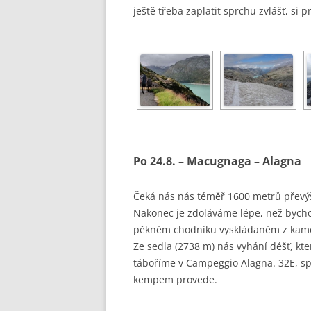
ještě třeba zaplatit sprchu zvlášť, si p
Po 24.8. – Macugnaga – Alagna
Čeká nás nás téměř 1600 metrů převýš
Nakonec je zdoláváme lépe, než bychom
pěkném chodníku vyskládaném z kamení
Ze sedla (2738 m) nás vyhání déšť, kt
táboříme v Campeggio Alagna. 32E, sp
kempem provede.