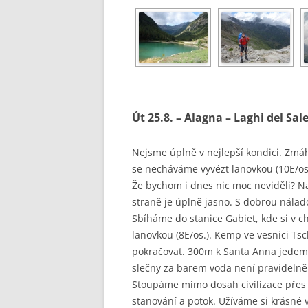
Út 25.8. – Alagna – Laghi del Sal
Nejsme úplně v nejlepší kondici. Zmáh
se necháváme vyvézt lanovkou (10E/os.)
Že bychom i dnes nic moc neviděli? Na
straně je úplně jasno. S dobrou nála
Sbíháme do stanice Gabiet, kde si v 
lanovkou (8E/os.). Kemp ve vesnici Ts
pokračovat. 300m k Santa Anna jedeme
slečny za barem voda není pravidelně t
Stoupáme mimo dosah civilizace přes v
stanování a potok. Užíváme si krásné 