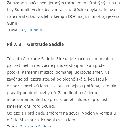
Zataženo s občasným jemným mrholením. Krátký výstup na
Key Summit. Vrchol byl v mracích. Útěchou byla zajímavá
naučná stezka. Nocleh v kempu DOC na jižním okraji jezera
Gunn.
Trasa:
Key Summit
Pá 7. 3. – Gertrude Saddle
Túra do Gertrude Saddle. Stezka je značená jen prvních
pár set metrů než začne prudké stoupání sutí podél
potoka. Kamenní mužíčci pomáhají udržovat směr. Na
závěr se od jezera stoupá po ploché skále, kde jsou k
dispozici ocelová lana – za sucha nejsou potřeba, za mokra
pravděpodobně nezbytná. Zanedlouho následuje
impozantní pohled do přes kilometr hluboké propasti
směrem k Milford Sound.
Odjezd z Fjordlandu směrem na sever. Nocleh v kempu u
města Mossburn. Krmení ovcí a lam.
Trasa:
Gertrude Saddle