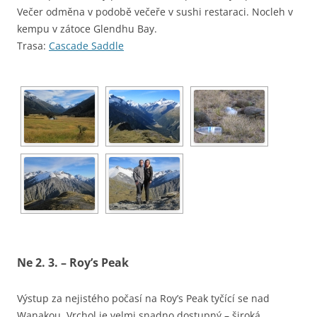
Večer odměna v podobě večeře v sushi restaraci. Nocleh v
kempu v zátoce Glendhu Bay.
Trasa:
Cascade Saddle
Ne 2. 3. – Roy’s Peak
Výstup za nejistého počasí na Roy’s Peak tyčící se nad
Wanakou. Vrchol je velmi snadno dostupný – široká