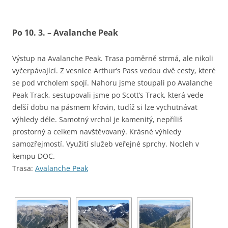
Po 10. 3. – Avalanche Peak
Výstup na Avalanche Peak. Trasa poměrně strmá, ale nikoli
vyčerpávající. Z vesnice Arthur’s Pass vedou dvě cesty, které
se pod vrcholem spojí. Nahoru jsme stoupali po Avalanche
Peak Track, sestupovali jsme po Scott’s Track, která vede
delší dobu na pásmem křovin, tudíž si lze vychutnávat
výhledy déle. Samotný vrchol je kamenitý, nepříliš
prostorný a celkem navštěvovaný. Krásné výhledy
samozřejmostí. Využití služeb veřejné sprchy. Nocleh v
kempu DOC.
Trasa:
Avalanche Peak