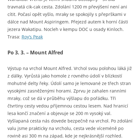
travnatá cik-cak cesta. Zdolání 1200 m převýšení není ani
cítit. Počasí opět vyšlo, mraky se spokojily s přeprškami v
dálce nad Mount Aspiringem. Přejezd autem k horní části
jezera Wakatipu. Nocleh v kempu DOC u osady Kinloch.
Trasa:
Roy’s Peak
Po 3. 3. – Mount Alfred
Výstup na vrchol Mount Alfred. Vrchol svou polohou láká již
z dálky. Vyrůstá jako homole z rovného údolí v blízkostí
mohutné delty řeky. Údolí samo je lemované ze třech stran
vysokými zasněženými horami. Zprvu je zahalen ranními
mraky, což se dá v průběhu výšlapu do pořádku. Tři
čtvrtiny cesty vedou příjemnou cestou lesem. Nad hranicí
lesa končí značení a objevuje se 200 m vysoký val.
Vyšlapaná cesta nás dovede bezpečně na vrchol. Po zdolání
valu jsme prakticky na vrcholu, cesta vede víceméně po
rovině asi 300 m na západ, kde je nejkrásnější rozhled.