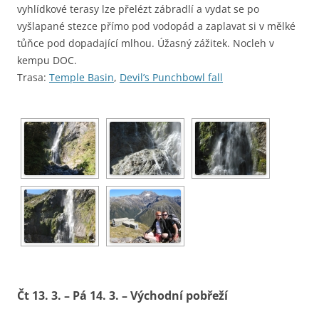
vyhlídkové terasy lze přelézt zábradlí a vydat se po
vyšlapané stezce přímo pod vodopád a zaplavat si v mělké
tůňce pod dopadající mlhou. Úžasný zážitek. Nocleh v
kempu DOC.
Trasa:
Temple Basin
,
Devil’s Punchbowl fall
Čt 13. 3. – Pá 14. 3. – Východní pobřeží