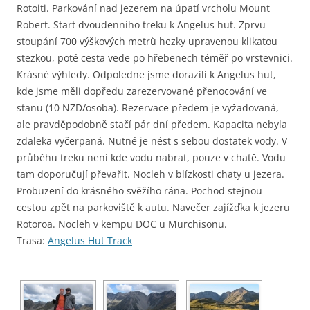
Rotoiti. Parkování nad jezerem na úpatí vrcholu Mount
Robert. Start dvoudenního treku k Angelus hut. Zprvu
stoupání 700 výškových metrů hezky upravenou klikatou
stezkou, poté cesta vede po hřebenech téměř po vrstevnici.
Krásné výhledy. Odpoledne jsme dorazili k Angelus hut,
kde jsme měli dopředu zarezervované přenocování ve
stanu (10 NZD/osoba). Rezervace předem je vyžadovaná,
ale pravděpodobně stačí pár dní předem. Kapacita nebyla
zdaleka vyčerpaná. Nutné je nést s sebou dostatek vody. V
průběhu treku není kde vodu nabrat, pouze v chatě. Vodu
tam doporučují převařit. Nocleh v blízkosti chaty u jezera.
Probuzení do krásného svěžího rána. Pochod stejnou
cestou zpět na parkoviště k autu. Navečer zajížďka k jezeru
Rotoroa. Nocleh v kempu DOC u Murchisonu.
Trasa:
Angelus Hut Track