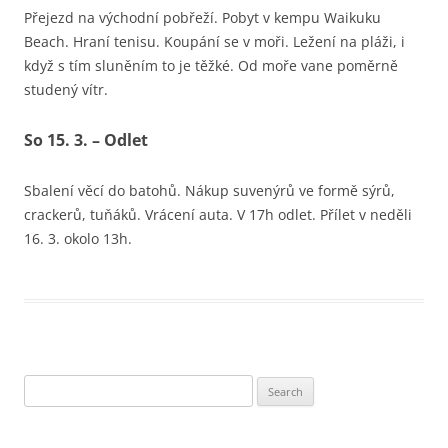
Přejezd na východní pobřeží. Pobyt v kempu Waikuku
Beach. Hraní tenisu. Koupání se v moři. Ležení na pláži, i
když s tím sluněním to je těžké. Od moře vane poměrně
studený vítr.
So 15. 3. – Odlet
Sbalení věcí do batohů. Nákup suvenýrů ve formě sýrů,
crackerů, tuňáků. Vrácení auta. V 17h odlet. Přílet v neděli
16. 3. okolo 13h.
Search
for: