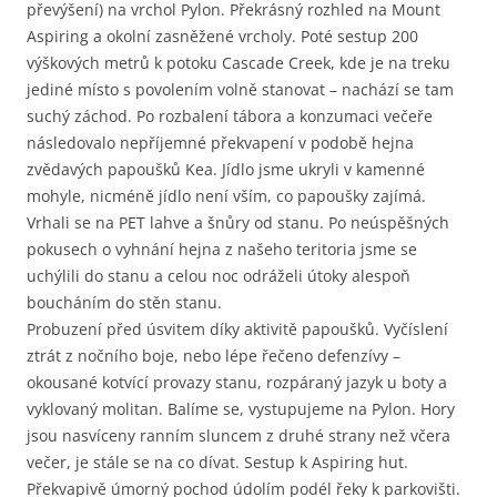
převýšení) na vrchol Pylon. Překrásný rozhled na Mount
Aspiring a okolní zasněžené vrcholy. Poté sestup 200
výškových metrů k potoku Cascade Creek, kde je na treku
jediné místo s povolením volně stanovat – nachází se tam
suchý záchod. Po rozbalení tábora a konzumaci večeře
následovalo nepříjemné překvapení v podobě hejna
zvědavých papoušků Kea. Jídlo jsme ukryli v kamenné
mohyle, nicméně jídlo není vším, co papoušky zajímá.
Vrhali se na PET lahve a šnůry od stanu. Po neúspěšných
pokusech o vyhnání hejna z našeho teritoria jsme se
uchýlili do stanu a celou noc odráželi útoky alespoň
boucháním do stěn stanu.
Probuzení před úsvitem díky aktivitě papoušků. Vyčíslení
ztrát z nočního boje, nebo lépe řečeno defenzívy –
okousané kotvící provazy stanu, rozpáraný jazyk u boty a
vyklovaný molitan. Balíme se, vystupujeme na Pylon. Hory
jsou nasvíceny ranním sluncem z druhé strany než včera
večer, je stále se na co dívat. Sestup k Aspiring hut.
Překvapivě úmorný pochod údolím podél řeky k parkovišti.