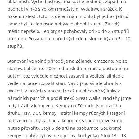
oblačnosti. Východ ostrova má suché podnebí. Západ má
podnebí vlhké s velkým množstvím vydatných srážek. K
našemu štěstí, toto rozdělení nám mohlo být jedno, jelikož
jsme chytli celoplošné nebývalé období sucha. Za celý
měsíc nepršelo. Teploty se pohybovaly od 20 do 25 stupňů
přes den. Po západu a před východem slunce bývalo 5 – 10
stupňů.
Stanování ve volné přírodě je na Zélandu omezeno. Nelze
stanovat blíže než 200m od posledního místa dostupného
autem, což vylučuje možnost zastavit u vedlejší silnice a
vedle na louce rozbalit stan. Navíc jsou všude ohrady s
ovcemi. V horách stanovat lze až na občasné výjimky v
národních parcích a podél treků Great Walks. Noclehy jsme
tedy trávili v kempech. Kempy na Zélandu jsou dvojího
druhu. Tzv. DOC kempy – státní kempy různých kategorií
nabízející suchý záchod a kohoutek s vodou (povětšinou
nutno převařit). Stojí 6 dolarů na osobu/noc. Soukromé
kempy – dobře vybavené (sprchy, kuchyňka). Stojí 13 – 18