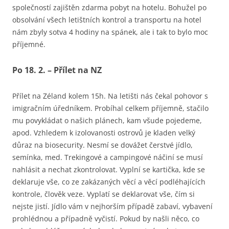
společností zajištěn zdarma pobyt na hotelu. Bohužel po
obsolvání všech letištních kontrol a transportu na hotel
nám zbyly sotva 4 hodiny na spánek, ale i tak to bylo moc
příjemné.
Po 18. 2. – Přílet na NZ
Přílet na Zéland kolem 15h. Na letišti nás čekal pohovor s
imigračním úředníkem. Probíhal celkem příjemně, stačilo
mu povykládat o našich plánech, kam všude pojedeme,
apod. Vzhledem k izolovanosti ostrovů je kladen velký
důraz na biosecurity. Nesmí se dovážet čerstvé jídlo,
semínka, med. Trekingové a campingové náčiní se musí
nahlásit a nechat zkontrolovat. Vyplní se kartička, kde se
deklaruje vše, co ze zakázaných věcí a věcí podléhajících
kontrole, člověk veze. Vyplatí se deklarovat vše, čím si
nejste jistí. Jídlo vám v nejhorším případě zabaví, vybavení
prohlédnou a případně vyčistí. Pokud by našli něco, co