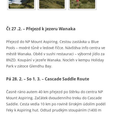
Čt 27 .2. – Přejezd k jezeru Wanaka
Přejezd do NP Mount Aspiring. Cestou zastávka u Blue
Pools – modré tůně v ledové říčce. Návštěva info centra ve
městě Wanaka. Oběd v sushi restauraci – výborné jídlo za
8NZD. Koupání v jezeře Wanaka. Nocleh v kempu Holiday
Park v zátoce Glendhu Bay.
Pá 28. 2. – So 1. 3. – Cascade Saddle Route
Časně ráno autem 40 km přejezd po štěrku do centra NP
Mount Aspiring. Začátek dvoudenního treku do Cascade
Saddle. Cesta vedla 10 km po rovině širokým údolím podél
řeky k Aspiring hut. Odtud prudkým stoupáním (1400 m