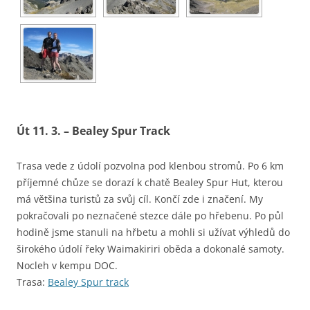
Út 11. 3. – Bealey Spur Track
Trasa vede z údolí pozvolna pod klenbou stromů. Po 6 km
příjemné chůze se dorazí k chatě Bealey Spur Hut, kterou
má většina turistů za svůj cíl. Končí zde i značení. My
pokračovali po neznačené stezce dále po hřebenu. Po půl
hodině jsme stanuli na hřbetu a mohli si užívat výhledů do
širokého údolí řeky Waimakiriri oběda a dokonalé samoty.
Nocleh v kempu DOC.
Trasa:
Bealey Spur track