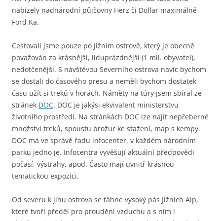
nabízely nadnárodní půjčovny Herz či Dollar maximálně
Ford Ka.
Cestovali jsme pouze po Jižním ostrově, který je obecně
považován za krásnější, liduprázdnější (1 mil. obyvatel),
nedotčenější. S návštěvou Severního ostrova navíc bychom
se dostali do časového presu a neměli bychom dostatek
času užít si treků v horách. Náměty na túry jsem sbíral ze
stránek
DOC
. DOC je jakýsi ekvivalent ministerstvu
životního prostředí. Na stránkách DOC lze najít nepřeberné
množství treků, spoustu brožur ke stažení, map s kempy.
DOC má ve správě řadu infocenter, v každém národním
parku jedno je. Infocentra vyvěšují aktuální předpovědi
počasí, výstrahy, apod. Často mají uvnitř krásnou
tematickou expozici.
Od severu k jihu ostrova se táhne vysoký pás Jižních Alp,
které tvoří předěl pro proudění vzduchu a s ním i