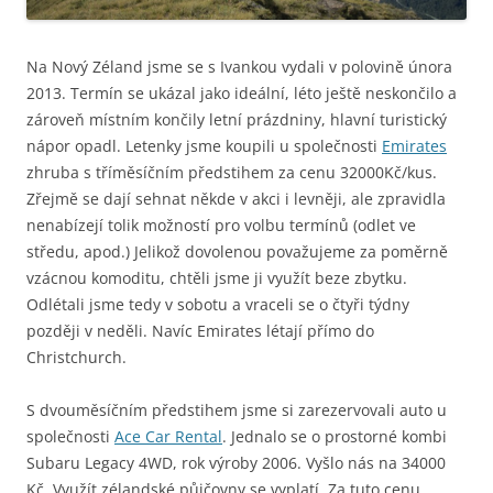
Na Nový Zéland jsme se s Ivankou vydali v polovině února
2013. Termín se ukázal jako ideální, léto ještě neskončilo a
zároveň místním končily letní prázdniny, hlavní turistický
nápor opadl. Letenky jsme koupili u společnosti
Emirates
zhruba s tříměsíčním předstihem za cenu 32000Kč/kus.
Zřejmě se dají sehnat někde v akci i levněji, ale zpravidla
nenabízejí tolik možností pro volbu termínů (odlet ve
středu, apod.) Jelikož dovolenou považujeme za poměrně
vzácnou komoditu, chtěli jsme ji využít beze zbytku.
Odlétali jsme tedy v sobotu a vraceli se o čtyři týdny
později v neděli. Navíc Emirates létají přímo do
Christchurch.
S dvouměsíčním předstihem jsme si zarezervovali auto u
společnosti
Ace Car Rental
. Jednalo se o prostorné kombi
Subaru Legacy 4WD, rok výroby 2006. Vyšlo nás na 34000
Kč. Využít zélandské půjčovny se vyplatí. Za tuto cenu