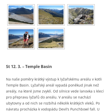
St 12. 3. – Temple Basin
Na naše poměry krátký výstup k lyžařskému areálu v kotli
Temple Basin. Lyžařský areál vypadá poněkud jinak než
areály, na které jsme zvyklí. Od silnice vede lanovka s klecí
pro přepravu lyžařů do areálu. V areálu se nachází
ubytovny a od nich se rozbíhá několik krátkých vleků. Po
návratu procházka k vodopádu Devil’s Punchbowl fall. U