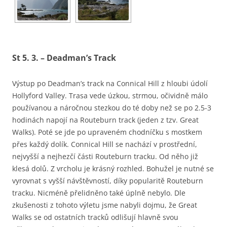
St 5. 3. – Deadman’s Track
Výstup po Deadman’s track na Connical Hill z hloubi údolí
Hollyford Valley. Trasa vede úzkou, strmou, očividně málo
používanou a náročnou stezkou do té doby než se po 2.5-3
hodinách napojí na Routeburn track (jeden z tzv. Great
Walks). Poté se jde po upraveném chodníčku s mostkem
přes každý dolík. Connical Hill se nachází v prostřední,
nejvyšší a nejhezčí části Routeburn tracku. Od něho již
klesá dolů. Z vrcholu je krásný rozhled. Bohužel je nutné se
vyrovnat s vyšší návštěvností, díky popularitě Routeburn
tracku. Nicméně přelidněno také úplně nebylo. Dle
zkušenosti z tohoto výletu jsme nabyli dojmu, že Great
Walks se od ostatních tracků odlišují hlavně svou