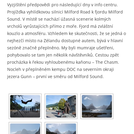
Vyzjištění předpovědi pro následující dny v info centru.
Projížďka vyhlídkovou silnicí Milford Road k fjordu Milford
Sound. V místě se nachází úžasná scenerie kolmých
vrcholů vyrůstajících přímo z moře. Fjord má zvláštní
kouzlo a atmosféru. Vzhledem ke skutečnosti, že se jedná o
nejhezčí místo na Zélandu dostupné autem, bývá v hlavní
sezóně značně přeplněno. My byli mumraje ušetřeni,
pohybovalo se tam jen několik návštěvníků. Cestou zpět
procházka k řekou vyhloubenému kaňonu – The Chasm.
Nocleh v přeplněném kempu DOC na severním okraji
jezera Gunn – první ve směru od Milford Sound.