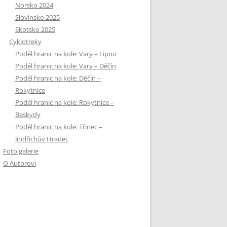
Norsko 2024
Slovinsko 2025
Skotsko 2025
Cyklotreky
Podél hranic na kole: Vary – Lipno
Podél hranic na kole: Vary – Děčín
Podél hranic na kole: Děčín –
Rokytnice
Podél hranic na kole: Rokytnice –
Beskydy
Podél hranic na kole: Třinec –
Jindřichův Hradec
Foto galerie
O Autorovi