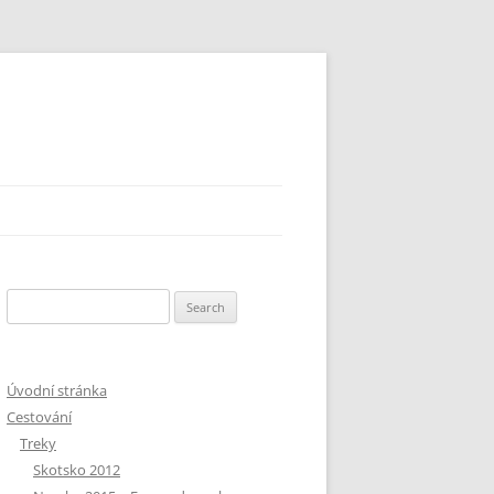
Search
for:
Úvodní stránka
Cestování
Treky
Skotsko 2012