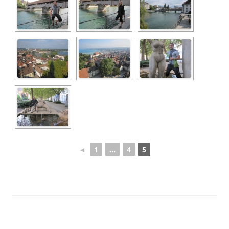
◄
1
...
4
5