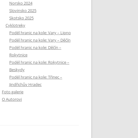
Norsko 2024
Slovinsko 2025
Skotsko 2025
Cyklotreky
Podél hranic na kole: Vary – Lipno
Podél hranic na kole: Vary – Děčín
Podél hranic na kole: Děčín –
Rokytnice
Podél hranic na kole: Rokytnice –
Beskydy
Podél hranic na kole: Třinec –
Jindřichův Hradec
Foto galerie
O Autorovi