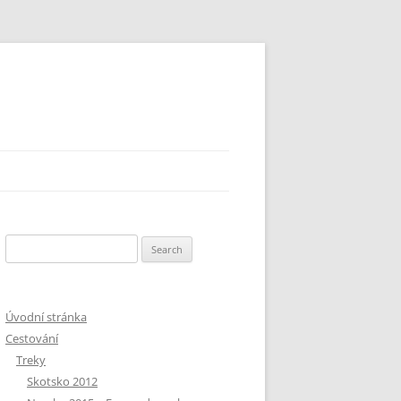
Search
for:
Úvodní stránka
Cestování
Treky
Skotsko 2012