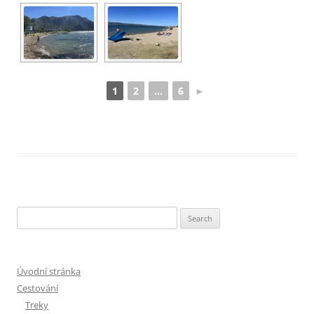
1
2
...
6
►
Search
for:
Úvodní stránka
Cestování
Treky