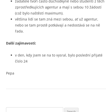
žadatele tvoří často důchodkyně nebo studenti z těch
zprostředkujících agentur a mají s sebou 10 žádostí
(což bylo naštěstí maximum).
většina lidí se tam zná mezi sebou, ať už agentur,
nebo se tam prostě potkávají a nedostává se na ně
řada.
Další zajímavosti:
v den, kdy jsem se na to vysral, bylo poslední přijaté
číslo 24
Pepa
Search