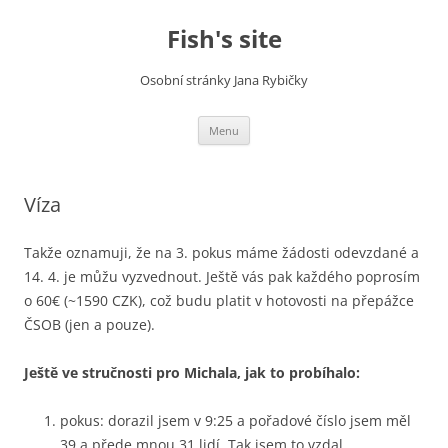
Fish's site
Osobní stránky Jana Rybičky
Skip
Menu
to
content
Víza
Takže oznamuji, že na 3. pokus máme žádosti odevzdané a
14. 4. je můžu vyzvednout. Ještě vás pak každého poprosím
o 60€ (~1590 CZK), což budu platit v hotovosti na přepážce
ČSOB (jen a pouze).
Ještě ve stručnosti pro Michala, jak to probíhalo:
pokus: dorazil jsem v 9:25 a pořadové číslo jsem měl
39 a přede mnou 31 lidí. Tak jsem to vzdal.