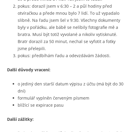
pokus: dorazil jsem v 6:30 – 2 a půl hodiny před
otvíračkou a přede mnou bylo 7 lidí. To už vypadalo
slibně. Na řadu jsem šel v 9:30. Všechny dokumenty
byly v pořádku, ale bábě se nelíbily fotografie mě a
bratra. Musí být totiž vyvolané a nikoliv vytisknuté.
Bratr dorazil za 50 minut, nechal se vyfotit a fotky
jsme přelepili.
pokus: předbíhám řadu a odevzdávám žádosti.
Další důvody vracení:
o jediný den starší datum výpisu z účtu (má být do 30
dní)
formulář vyplněn červeným písmem
blížící se expirace pasu
Další zážitky: